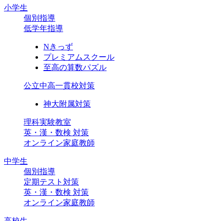
小学生
個別指導
低学年指導
Nきっず
プレミアムスクール
至高の算数パズル
公立中高一貫校対策
神大附属対策
理科実験教室
英・漢・数検 対策
オンライン家庭教師
中学生
個別指導
定期テスト対策
英・漢・数検 対策
オンライン家庭教師
高校生