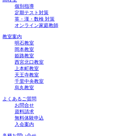
個別指導
定期テスト対策
英・漢・数検 対策
オンライン家庭教師
教室案内
明石教室
岡本教室
姫路教室
西宮北口教室
上本町教室
天王寺教室
千里中央教室
烏丸教室
よくあるご質問
お問合せ
資料請求
無料体験申込
入会案内
各種お問い合せ