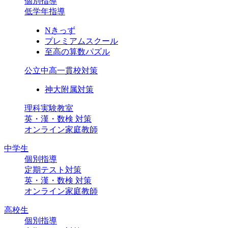
個別指導
低学年指導
Nきっず
プレミアムスクール
至高の算数パズル
公立中高一貫校対策
神大附属対策
理科実験教室
英・漢・数検 対策
オンライン家庭教師
中学生
個別指導
定期テスト対策
英・漢・数検 対策
オンライン家庭教師
高校生
個別指導