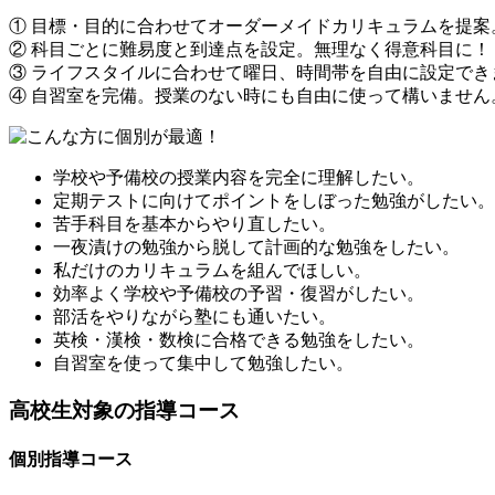
①
目標・目的に合わせて
オーダーメイドカリキュラム
を提案
②
科目ごと
に難易度と到達点を設定。無理なく得意科目に！
③
ライフスタイルに合わせて
曜日、時間帯を自由に設定
でき
④
自習室を完備。
授業のない時にも自由に使って構いません
学校や予備校の授業内容を完全に理解したい。
定期テストに向けてポイントをしぼった勉強がしたい。
苦手科目を基本からやり直したい。
一夜漬けの勉強から脱して計画的な勉強をしたい。
私だけのカリキュラムを組んでほしい。
効率よく学校や予備校の予習・復習がしたい。
部活をやりながら塾にも通いたい。
英検・漢検・数検に合格できる勉強をしたい。
自習室を使って集中して勉強したい。
高校生対象の指導コース
個別指導コース