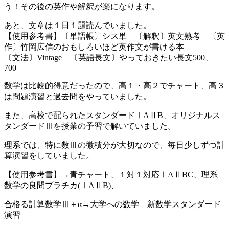
う！その後の英作や解釈が楽になります。
あと、文章は１日１題読んでいました。
【使用参考書】〔単語帳〕シス単 〔解釈〕英文熟考 〔英
作〕竹岡広信のおもしろいほど英作文が書ける本
〔文法〕Vintage 〔英語長文〕やっておきたい長文500、
700
数学は比較的得意だったので、高１・高２でチャート、高３
は問題演習と過去問をやっていました。
また、高校で配られたスタンダードⅠAⅡB、オリジナルス
タンダードⅢを授業の予習で解いていました。
理系では、特に数Ⅲの微積分が大切なので、毎日少しずつ計
算演習をしていました。
【使用参考書】→青チャート、１対１対応ⅠAⅡBC、理系
数学の良問プラチカ(ⅠAⅡB)、
合格る計算数学Ⅲ＋α→大学への数学 新数学スタンダード
演習