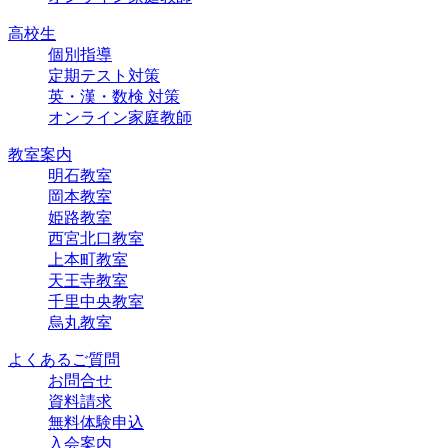
高校生
個別指導
定期テスト対策
英・漢・数検 対策
オンライン家庭教師
教室案内
明石教室
岡本教室
姫路教室
西宮北口教室
上本町教室
天王寺教室
千里中央教室
烏丸教室
よくあるご質問
お問合せ
資料請求
無料体験申込
入会案内