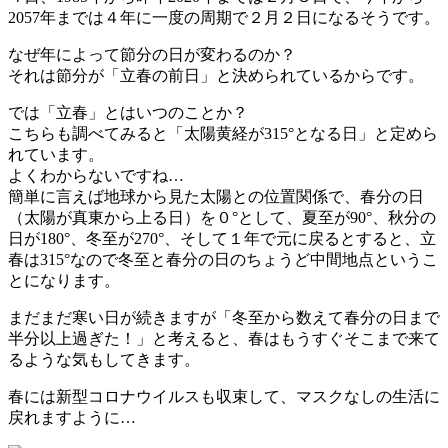
2057年までは４年に一度の周期で２月２日になるそうです。
なぜ年によって節分の日が変わるのか？
それは節分が「立春の前日」と決められているからです。
では「立春」とはいつのことか？
こちらも調べてみると「太陽黄経が315°となる日」と定めら
れています。
よくわからないですね…
簡単に言えば地球から見た太陽との位置関係で、春分の日
（太陽が真東から上る日）を０°として、夏至が90°、秋分の
日が180°、冬至が270°、そして１年で元に戻るとすると、立
春は315°なので冬至と春分の日のちょうど中間地点というこ
とになります。
まだまだ寒い日が続きますが「冬至から数えて春分の日まで
半分以上過ぎた！」と考えると、春はもうすぐそこまで来て
るような気もしてきます。
春には新型コロナウイルスも収束して、マスクなしの生活に
戻れますように…