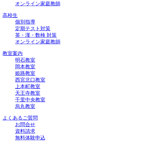
オンライン家庭教師
高校生
個別指導
定期テスト対策
英・漢・数検 対策
オンライン家庭教師
教室案内
明石教室
岡本教室
姫路教室
西宮北口教室
上本町教室
天王寺教室
千里中央教室
烏丸教室
よくあるご質問
お問合せ
資料請求
無料体験申込