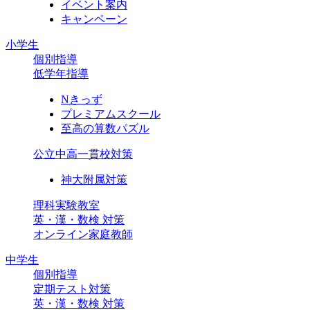
イベント案内
キャンペーン
小学生
個別指導
低学年指導
Nきっず
プレミアムスクール
至高の算数パズル
公立中高一貫校対策
神大附属対策
理科実験教室
英・漢・数検 対策
オンライン家庭教師
中学生
個別指導
定期テスト対策
英・漢・数検 対策