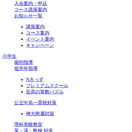
入会案内・申込
コース講座案内
お知らせ一覧
講座案内
コース案内
イベント案内
キャンペーン
小学生
個別指導
低学年指導
Nきっず
プレミアムスクール
至高の算数パズル
公立中高一貫校対策
神大附属対策
理科実験教室
英・漢・数検 対策