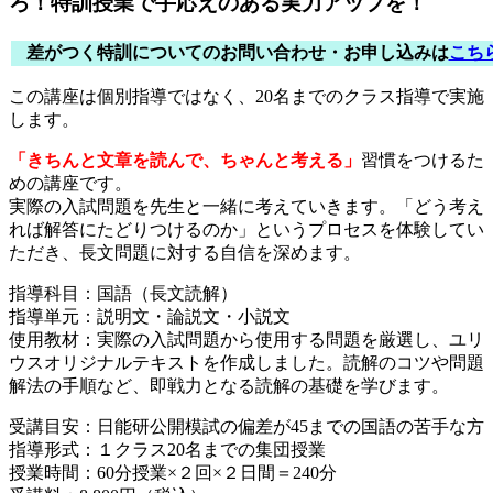
ろ！特訓授業で手応えのある実力アップを！
差がつく特訓についてのお問い合わせ・お申し込みは
こち
この講座は個別指導ではなく、20名までのクラス指導で実施
します。
「きちんと文章を読んで、ちゃんと考える」
習慣をつけるた
めの講座です。
実際の入試問題を先生と一緒に考えていきます。「どう考え
れば解答にたどりつけるのか」というプロセスを体験してい
ただき、長文問題に対する自信を深めます。
指導科目：国語（長文読解）
指導単元：説明文・論説文・小説文
使用教材：実際の入試問題から使用する問題を厳選し、ユリ
ウスオリジナルテキストを作成しました。読解のコツや問題
解法の手順など、即戦力となる読解の基礎を学びます。
受講目安：日能研公開模試の偏差が45までの国語の苦手な方
指導形式：１クラス20名までの集団授業
授業時間：60分授業×２回×２日間＝240分