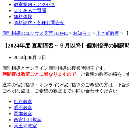
教室案内・アクセス
よくあるご質問
無料体験
資料請求・各種お問合せ
個別指導のユリウス関西 HOME
>
お知らせ
>
上本町教室
>
【
【2024年度 夏期講習～９月以降】個別指導の開講
2024年06月12日
個別指導とオンライン個別指導の授業時間帯です。
時間帯は教室ごとに異なりますので
、ご希望の教室の欄をご
通常の個別指導・オンライン個別指導のご希望の方は、下記
ご不明な点は、ご希望の教室までお問い合わせください。
姫路教室
明石教室
岡本教室
西宮北口教室
天王寺教室