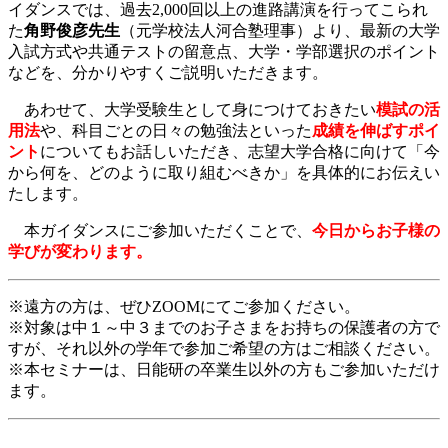
イダンスでは、過去2,000回以上の進路講演を行ってこられ
た
角野俊彦先生
（元学校法人河合塾理事）より、最新の大学
入試方式や共通テストの留意点、大学・学部選択のポイント
などを、分かりやすくご説明いただきます。
あわせて、大学受験生として身につけておきたい
模試の活
用法
や、科目ごとの日々の勉強法といった
成績を伸ばすポイ
ント
についてもお話しいただき、志望大学合格に向けて「今
から何を、どのように取り組むべきか」を具体的にお伝えい
たします。
本ガイダンスにご参加いただくことで、
今日からお子様の
学びが変わります。
※遠方の方は、ぜひZOOMにてご参加ください。
※対象は中１～中３までのお子さまをお持ちの保護者の方で
すが、それ以外の学年で参加ご希望の方はご相談ください。
※本セミナーは、日能研の卒業生以外の方もご参加いただけ
ます。