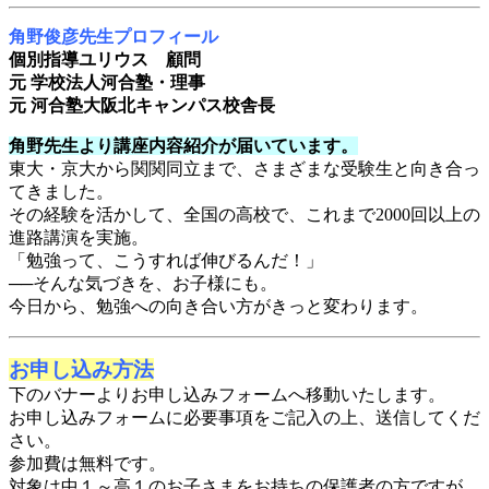
角野俊彦先生プロフィール
個別指導ユリウス 顧問
元 学校法人河合塾・理事
元 河合塾大阪北キャンパス校舎長
角野先生より講座内容紹介が届いています。
東大・京大から関関同立まで、さまざまな受験生と向き合っ
てきました。
その経験を活かして、全国の高校で、これまで2000回以上の
進路講演を実施。
「勉強って、こうすれば伸びるんだ！」
──そんな気づきを、お子様にも。
今日から、勉強への向き合い方がきっと変わります。
お申し込み方法
下のバナーよりお申し込みフォームへ移動いたします。
お申し込みフォームに必要事項をご記入の上、送信してくだ
さい。
参加費は無料です。
対象は中１～高１のお子さまをお持ちの保護者の方ですが、