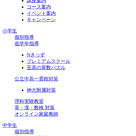
講座案内
コース案内
イベント案内
キャンペーン
小学生
個別指導
低学年指導
Nきっず
プレミアムスクール
至高の算数パズル
公立中高一貫校対策
神大附属対策
理科実験教室
英・漢・数検 対策
オンライン家庭教師
中学生
個別指導