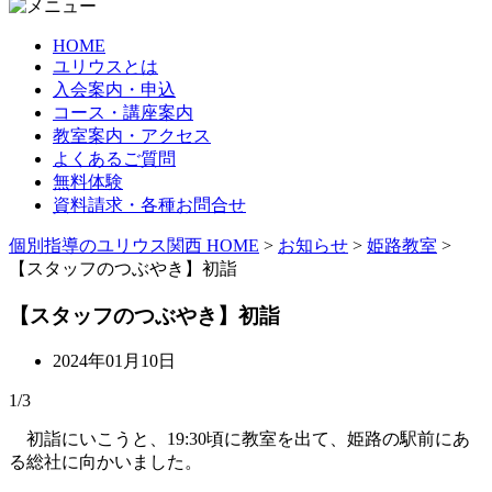
HOME
ユリウスとは
入会案内・申込
コース・講座案内
教室案内・アクセス
よくあるご質問
無料体験
資料請求・各種お問合せ
個別指導のユリウス関西 HOME
>
お知らせ
>
姫路教室
>
【スタッフのつぶやき】初詣
【スタッフのつぶやき】初詣
2024年01月10日
1/3
初詣にいこうと、19:30頃に教室を出て、姫路の駅前にあ
る総社に向かいました。