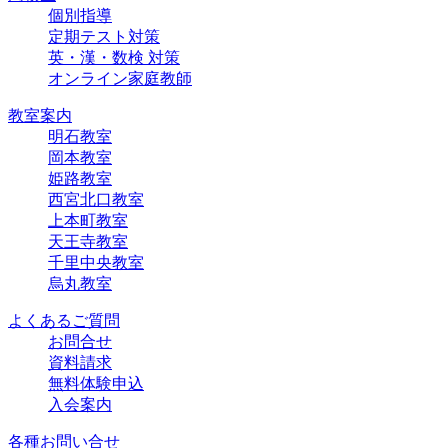
個別指導
定期テスト対策
英・漢・数検 対策
オンライン家庭教師
教室案内
明石教室
岡本教室
姫路教室
西宮北口教室
上本町教室
天王寺教室
千里中央教室
烏丸教室
よくあるご質問
お問合せ
資料請求
無料体験申込
入会案内
各種お問い合せ