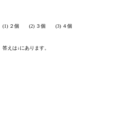
(1) ２個 (2) ３個 (3) ４個
答えは↓にあります。