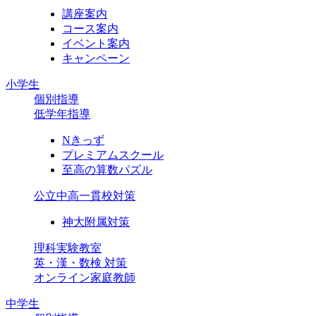
講座案内
コース案内
イベント案内
キャンペーン
小学生
個別指導
低学年指導
Nきっず
プレミアムスクール
至高の算数パズル
公立中高一貫校対策
神大附属対策
理科実験教室
英・漢・数検 対策
オンライン家庭教師
中学生