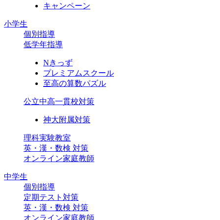
キャンペーン
小学生
個別指導
低学年指導
Nきっず
プレミアムスクール
至高の算数パズル
公立中高一貫校対策
神大附属対策
理科実験教室
英・漢・数検 対策
オンライン家庭教師
中学生
個別指導
定期テスト対策
英・漢・数検 対策
オンライン家庭教師