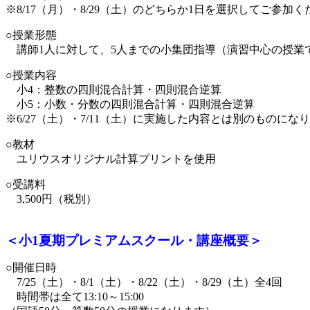
※8/17（月）・8/29（土）のどちらか1日を選択してご参加
○授業形態
講師1人に対して、5人までの小集団指導（演習中心の授業
○授業内容
小4：整数の四則混合計算・四則混合逆算
小5：小数・分数の四則混合計算・四則混合逆算
※6/27（土）・7/11（土）に実施した内容とは別のものにな
○教材
ユリウスオリジナル計算プリントを使用
○受講料
3,500円（税別）
＜小1夏期プレミアムスクール・講座概要＞
○開催日時
7/25（土）・8/1（土）・8/22（土）・8/29（土）全4回
時間帯は全て13:10～15:00