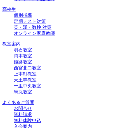
高校生
個別指導
定期テスト対策
英・漢・数検 対策
オンライン家庭教師
教室案内
明石教室
岡本教室
姫路教室
西宮北口教室
上本町教室
天王寺教室
千里中央教室
烏丸教室
よくあるご質問
お問合せ
資料請求
無料体験申込
入会案内