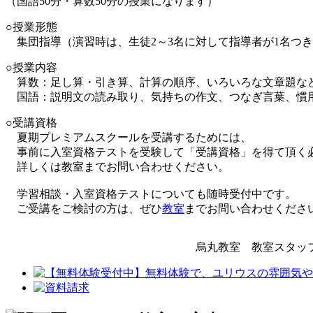
（国語50分・算数50分の授業になります）
○授業形態
集団指導（演習時は、生徒2～3名に対して指導者が1名つ
○授業内容
算数：足し算・引き算、計算の順序、いろいろな文章題な
国語：説明文の読み取り、気持ちの作文、つなぎ言葉、慣
○受講資格
夏期プレミアムスクールを受講するためには、
事前に入室資格テストを受験して「受講資格」を得て頂く
詳しくは教室までお問い合わせください。
学習相談・入室資格テストについても随時受付中です。
ご受講をご検討の方は、ぜひ
教室
までお問い合わせくださ
烏丸教室 教室スタッ