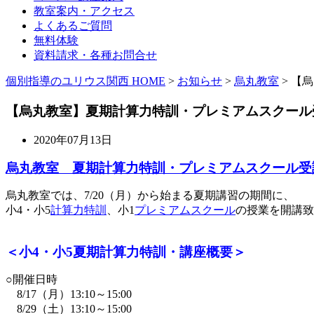
教室案内・アクセス
よくあるご質問
無料体験
資料請求・各種お問合せ
個別指導のユリウス関西 HOME
>
お知らせ
>
烏丸教室
>
【烏
【烏丸教室】夏期計算力特訓・プレミアムスクール
2020年07月13日
烏丸教室 夏期計算力特訓・プレミアムスクール受
烏丸教室では、7/20（月）から始まる夏期講習の期間に、
小4・小5
計算力特訓
、小1
プレミアムスクール
の授業を開講致
＜小4・小5夏期計算力特訓・講座概要＞
○開催日時
8/17（月）13:10～15:00
8/29（土）13:10～15:00