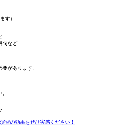
きます）
ど
用句など
必要があります。
い。
フ