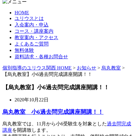
HOME
ユリウスとは
入会案内・申込
コース・講座案内
教室案内・アクセス
よくあるご質問
無料体験
資料請求・各種お問合せ
個別指導のユリウス関西 HOME
>
お知らせ
>
烏丸教室
>
【烏丸教室】小6過去問完成講座開講！！
【烏丸教室】小6過去問完成講座開講！！
2020年10月22日
烏丸教室 小6過去問完成講座開講！！
烏丸教室では、11月から小6受験生を対象とした
過去問完成
講座
を開講致します。