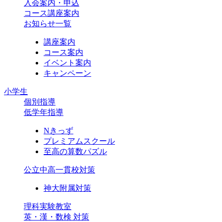
入会案内・申込
コース講座案内
お知らせ一覧
講座案内
コース案内
イベント案内
キャンペーン
小学生
個別指導
低学年指導
Nきっず
プレミアムスクール
至高の算数パズル
公立中高一貫校対策
神大附属対策
理科実験教室
英・漢・数検 対策