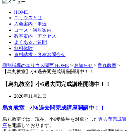
HOME
ユリウスとは
入会案内・申込
コース・講座案内
教室案内・アクセス
よくあるご質問
無料体験
資料請求・各種お問合せ
個別指導のユリウス関西 HOME
>
お知らせ
>
烏丸教室
>
【烏丸教室】小6過去問完成講座開講中！！
【烏丸教室】小6過去問完成講座開講中！！
2020年11月21日
烏丸教室 小6過去問完成講座開講中！！
烏丸教室では、現在、小6受験生を対象とした
過去問完成講
座
を開講しております。