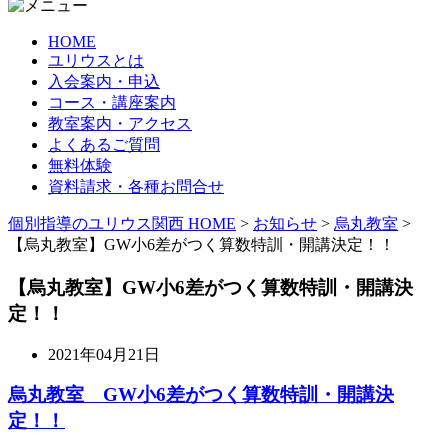
HOME
ユリウスとは
入会案内・申込
コース・講座案内
教室案内・アクセス
よくあるご質問
無料体験
資料請求・各種お問合せ
個別指導のユリウス関西 HOME
>
お知らせ
>
烏丸教室
>
【烏丸教室】GW小6差がつく算数特訓・開講決定！！
【烏丸教室】GW小6差がつく算数特訓・開講決
定！！
2021年04月21日
烏丸教室 GW小6差がつく算数特訓
・開講決
定！！