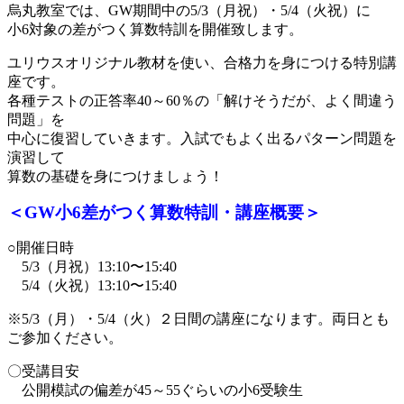
烏丸教室では、GW期間中の5/3（月祝）・5/4（火祝）に
小6対象の差がつく算数特訓を開催致します。
ユリウスオリジナル教材を使い、合格力を身につける特別講
座です。
各種テストの正答率40～60％の「解けそうだが、よく間違う
問題」を
中心に復習していきます。入試でもよく出るパターン問題を
演習して
算数の基礎を身につけましょう！
＜GW小6差がつく算数特訓・講座概要＞
○開催日時
5/3（月祝）13:10〜15:40
5/4（火祝）13:10〜15:40
※5/3（月）・5/4（火）２日間の講座になります。両日とも
ご参加ください。
〇受講目安
公開模試の偏差が45～55ぐらいの小6受験生