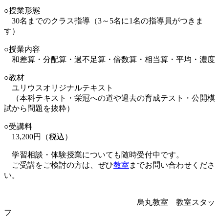
○授業形態
30名までのクラス指導（3～5名に1名の指導員がつきま
す）
○授業内容
和差算・分配算・過不足算・倍数算・相当算・平均・濃度
○教材
ユリウスオリジナルテキスト
（本科テキスト・栄冠への道や過去の育成テスト・公開模
試から問題を抜粋）
○受講料
13,200円（税込）
学習相談・体験授業についても随時受付中です。
ご受講をご検討の方は、ぜひ
教室
までお問い合わせくださ
い。
烏丸教室 教室スタッ
フ