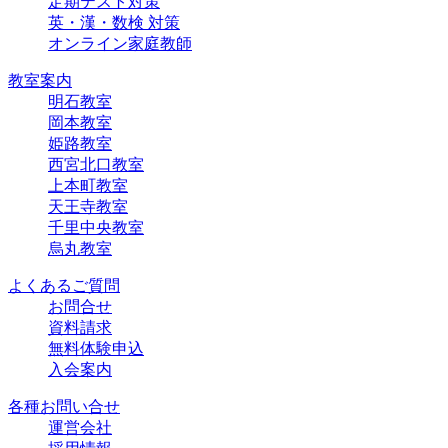
定期テスト対策
英・漢・数検 対策
オンライン家庭教師
教室案内
明石教室
岡本教室
姫路教室
西宮北口教室
上本町教室
天王寺教室
千里中央教室
烏丸教室
よくあるご質問
お問合せ
資料請求
無料体験申込
入会案内
各種お問い合せ
運営会社