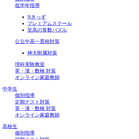
低学年指導
Nきっず
プレミアムスクール
至高の算数パズル
公立中高一貫校対策
神大附属対策
理科実験教室
英・漢・数検 対策
オンライン家庭教師
中学生
個別指導
定期テスト対策
英・漢・数検 対策
オンライン家庭教師
高校生
個別指導