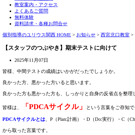
教室案内・アクセス
よくあるご質問
無料体験
資料請求・各種お問合せ
個別指導のユリウス関西 HOME
>
お知らせ
>
西宮北口教室
>
【スタッフのつぶやき】期末テストに向けて
2025年11月07日
皆様、中間テストの成績はいかがだったでしょうか。
良かった方、悪かった方いると思います。
良かった方も悪かった方も、しっかりと自身の反省点を整理
「PDCAサイクル」
皆様は、
という言葉をご存知で
PDCAサイクルとは
、P（Plan:計画）・D（Do:実行）・C（C
から取った言葉です。