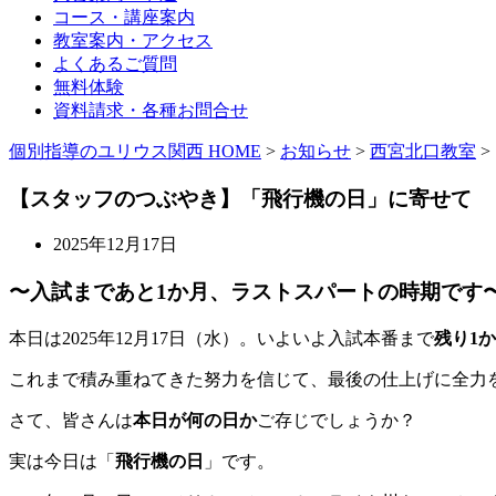
コース・講座案内
教室案内・アクセス
よくあるご質問
無料体験
資料請求・各種お問合せ
個別指導のユリウス関西 HOME
>
お知らせ
>
西宮北口教室
>
【スタッフのつぶやき】「飛行機の日」に寄せて
2025年12月17日
〜入試まであと1か月、ラストスパートの時期です
本日は2025年12月17日（水）。いよいよ入試本番まで
残り1
これまで積み重ねてきた努力を信じて、最後の仕上げに全力
さて、皆さんは
本日が何の日か
ご存じでしょうか？
実は今日は「
飛行機の日
」です。