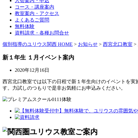
入会案内・申込
コース・講座案内
教室案内・アクセス
よくあるご質問
無料体験
資料請求・各種お問合せ
個別指導のユリウス関西 HOME
>
お知らせ
>
西宮北口教室
>
新１年生 １月イベント案内
2020年12月16日
西宮北口教室では以下の日程で新１年生向けのイベントを実
す。力試しのつもりで是非お気軽にお申込みください。