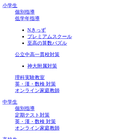
小学生
個別指導
低学年指導
Nきっず
プレミアムスクール
至高の算数パズル
公立中高一貫校対策
神大附属対策
理科実験教室
英・漢・数検 対策
オンライン家庭教師
中学生
個別指導
定期テスト対策
英・漢・数検 対策
オンライン家庭教師