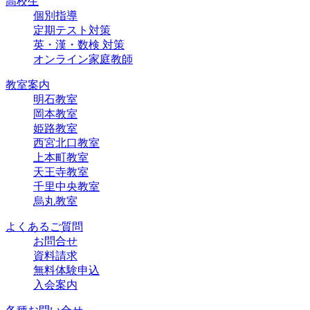
高校生
個別指導
定期テスト対策
英・漢・数検 対策
オンライン家庭教師
教室案内
明石教室
岡本教室
姫路教室
西宮北口教室
上本町教室
天王寺教室
千里中央教室
烏丸教室
よくあるご質問
お問合せ
資料請求
無料体験申込
入会案内