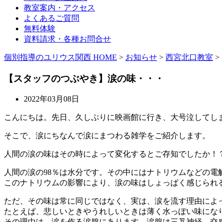
教室案内・アクセス
よくあるご質問
無料体験
資料請求・各種お問合せ
個別指導のユリウス関西 HOME
>
お知らせ
>
西宮北口教室
>
【スタッフのつぶやき】涙の味・・・
2022年03月08日
こんにちは。先日、久しぶりに映画館に行き、大号泣してし
そこで、涙にちなんで涙にまつわる雑学をご紹介します。
人間の涙の味はその時によって変化するとご存知でしたか！
人間の涙の98％は水分です。その中にはナトリウムなどの電
このナトリウムの影響により、涙の味はしょっぱく感じられ
ただ、その味は常に同じではなく、実は、涙を流す理由によ
たとえば、悲しいときやうれしいときは薄く水っぽい味にな
その理由は、涙を作る涙腺にあります。涙腺は三叉神経、交