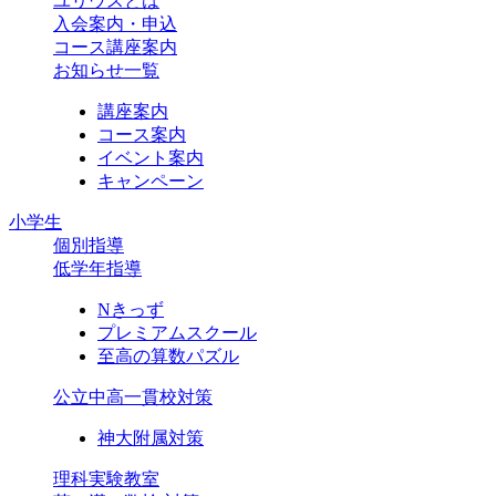
ユリウスとは
入会案内・申込
コース講座案内
お知らせ一覧
講座案内
コース案内
イベント案内
キャンペーン
小学生
個別指導
低学年指導
Nきっず
プレミアムスクール
至高の算数パズル
公立中高一貫校対策
神大附属対策
理科実験教室