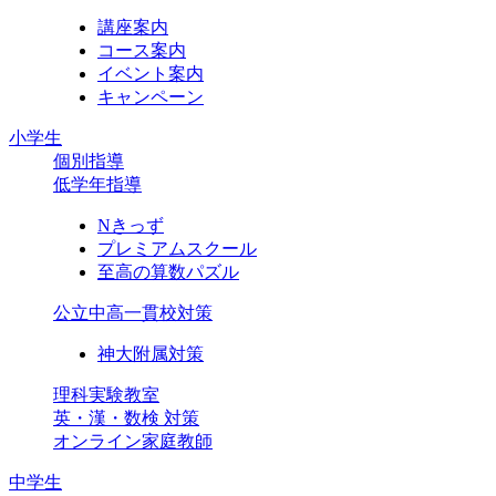
講座案内
コース案内
イベント案内
キャンペーン
小学生
個別指導
低学年指導
Nきっず
プレミアムスクール
至高の算数パズル
公立中高一貫校対策
神大附属対策
理科実験教室
英・漢・数検 対策
オンライン家庭教師
中学生