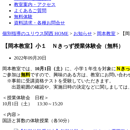
教室案内・アクセス
よくあるご質問
無料体験
資料請求・各種お問合せ
個別指導のユリウス関西 HOME
>
お知らせ
>
岡本教室
>
【岡
【岡本教室】小１ Ｎきっず授業体験会（無料）
2022年09月20日
岡本教室では、
10月1日（土）
に、小学１年生を対象に
Ｎきっ
ご参加は
無料
ですので、興味のある方は、教室にお問い合わ
※事前に受講資格テストを受験していただきます。
出題範囲の確認や、実施日時の決定などに関しましては、
＜授業体験会 日程＞
10月1日（土） 13:30～15:20
＜内容＞
国語と算数の体験授業（各50分）