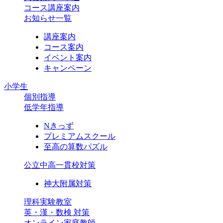
コース講座案内
お知らせ一覧
講座案内
コース案内
イベント案内
キャンペーン
小学生
個別指導
低学年指導
Nきっず
プレミアムスクール
至高の算数パズル
公立中高一貫校対策
神大附属対策
理科実験教室
英・漢・数検 対策
オンライン家庭教師