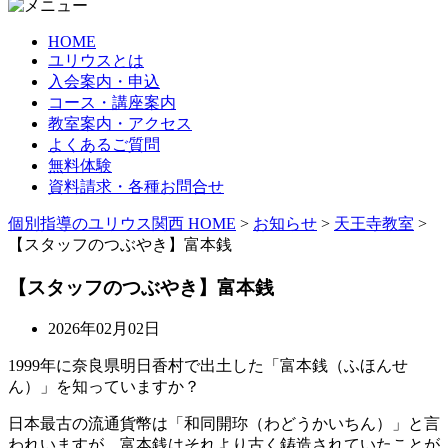
HOME
ユリウスとは
入会案内・申込
コース・講座案内
教室案内・アクセス
よくあるご質問
無料体験
資料請求・各種お問合せ
個別指導のユリウス関西 HOME
>
お知らせ
>
天王寺教室
>
【スタッフのつぶやき】富本銭
【スタッフのつぶやき】富本銭
2026年02月02日
1999年に奈良県明日香村で出土した「富本銭（ふほんせ
ん）」を知っていますか？
日本最古の流通貨幣は「和同開珎（わどうかいちん）」と言
われいますが、富本銭はそれより古く鋳造されていたことが