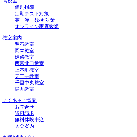
高校生
個別指導
定期テスト対策
英・漢・数検 対策
オンライン家庭教師
教室案内
明石教室
岡本教室
姫路教室
西宮北口教室
上本町教室
天王寺教室
千里中央教室
烏丸教室
よくあるご質問
お問合せ
資料請求
無料体験申込
入会案内