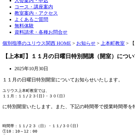
入会案内・申込
コース・講座案内
教室案内・アクセス
よくあるご質問
無料体験
資料請求・各種お問合せ
個別指導のユリウス関西 HOME
>
お知らせ
>
上本町教室
>
【
【上本町】１１月の日曜日特別開講（開室）につい
2025年10月30日
１１月の日曜日特別開室についてお知らせいたします。
ユリウス上本町教室では、

１１月：１１/２３(日)・３０(日)
に特別開室いたします。また、下記の時間帯で授業時間帯を
時間帯：１１/２３（日）・１１/３０(日)

①10：10～12：00　 
