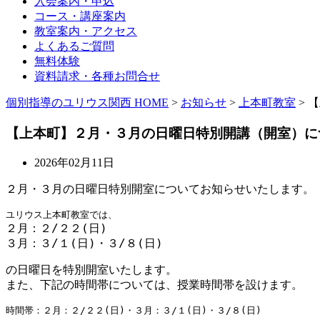
入会案内・申込
コース・講座案内
教室案内・アクセス
よくあるご質問
無料体験
資料請求・各種お問合せ
個別指導のユリウス関西 HOME
>
お知らせ
>
上本町教室
>
【
【上本町】２月・３月の日曜日特別開講（開室）に
2026年02月11日
２月・３月の日曜日特別開室についてお知らせいたします。
２月：２/２２(日)

３月：３/１(日)・３/８(日)
の日曜日を特別開室いたします。
また、下記の時間帯については、授業時間帯を設けます。
時間帯：２月：２/２２(日)・３月：３/１(日)・３/８(日)