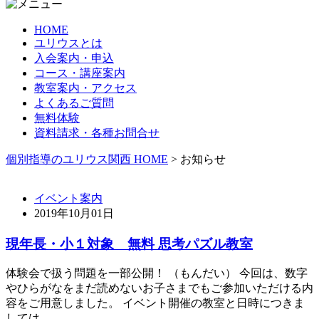
HOME
ユリウスとは
入会案内・申込
コース・講座案内
教室案内・アクセス
よくあるご質問
無料体験
資料請求・各種お問合せ
個別指導のユリウス関西 HOME
>
お知らせ
イベント案内
2019年10月01日
現年長・小１対象 無料 思考パズル教室
体験会で扱う問題を一部公開！ （もんだい） 今回は、数字
やひらがなをまだ読めないお子さまでもご参加いただける内
容をご用意しました。 イベント開催の教室と日時につきま
しては ...