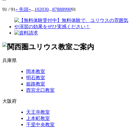
91 / 91
« 先頭
«
...
10
20
30
...
87
88
89
90
91
兵庫県
岡本教室
明石教室
姫路教室
西宮北口教室
大阪府
天王寺教室
上本町教室
千里中央教室