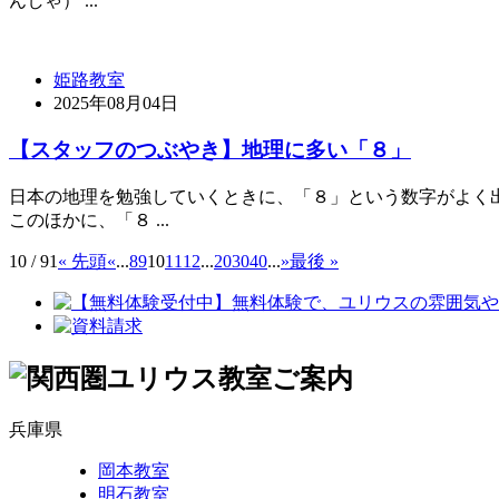
んしゃ） ...
姫路教室
2025年08月04日
【スタッフのつぶやき】地理に多い「８」
日本の地理を勉強していくときに、「８」という数字がよく出
このほかに、「８ ...
10 / 91
« 先頭
«
...
8
9
10
11
12
...
20
30
40
...
»
最後 »
兵庫県
岡本教室
明石教室