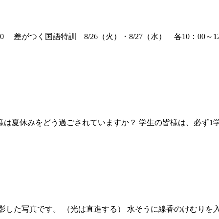
 差がつく国語特訓 8/26（火）・8/27（水） 各10：00～12：
は夏休みをどう過ごされていますか？ 学生の皆様は、必ず1学期の
影した写真です。 （光は直進する） 水そうに線香のけむりを