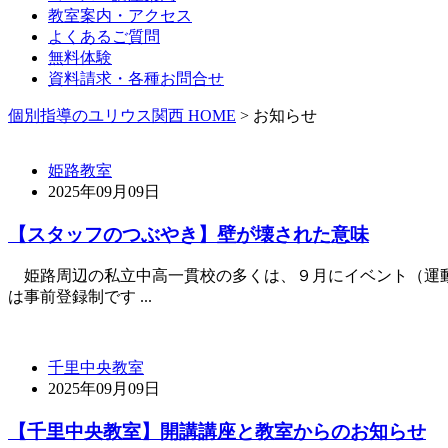
教室案内・アクセス
よくあるご質問
無料体験
資料請求・各種お問合せ
個別指導のユリウス関西 HOME
>
お知らせ
姫路教室
2025年09月09日
【スタッフのつぶやき】壁が壊された意味
姫路周辺の私立中高一貫校の多くは、９月にイベント（運動
は事前登録制です ...
千里中央教室
2025年09月09日
【千里中央教室】開講講座と教室からのお知らせ