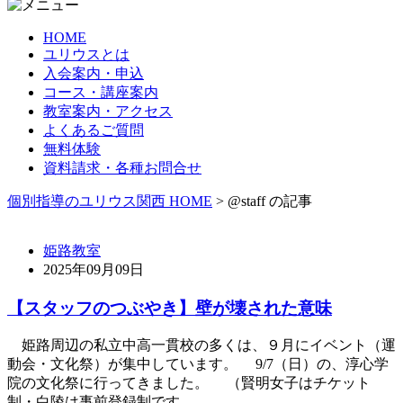
HOME
ユリウスとは
入会案内・申込
コース・講座案内
教室案内・アクセス
よくあるご質問
無料体験
資料請求・各種お問合せ
個別指導のユリウス関西 HOME
>
@staff の記事
姫路教室
2025年09月09日
【スタッフのつぶやき】壁が壊された意味
姫路周辺の私立中高一貫校の多くは、９月にイベント（運
動会・文化祭）が集中しています。 9/7（日）の、淳心学
院の文化祭に行ってきました。 （賢明女子はチケット
制・白陵は事前登録制です ...