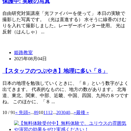
保護中: 実験の写真
自由研究対策講座「光ファイバーを使って」 本日の実験で
撮影した写真です。 （光は直進する） 水そうに線香のけむ
りを入れて撮影しました。レーザーポインター使用。 光は
反射（はんしゃ） ...
姫路教室
2025年08月04日
【スタッフのつぶやき】地理に多い「８」
日本の地理を勉強していくときに、「８」という数字がよく
出てきます。 代表的なものに、地方の数があります。 北海
道、東北、関東、中部、近畿、中国、四国、九州の８つです
ね。 このほかに、「８ ...
10 / 91
« 先頭
«
...
8
9
10
11
12
...
20
30
40
...
»
最後 »