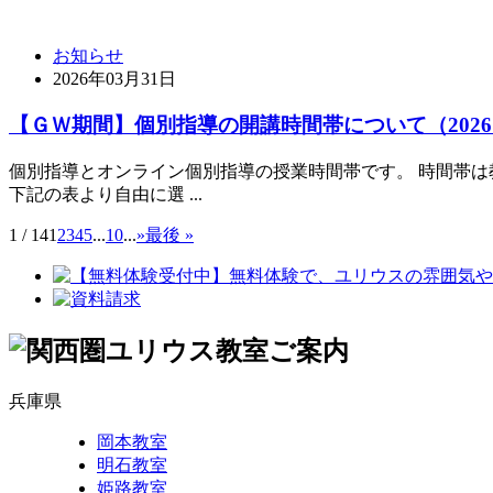
お知らせ
2026年03月31日
【ＧＷ期間】個別指導の開講時間帯について（202
個別指導とオンライン個別指導の授業時間帯です。 時間帯は
下記の表より自由に選 ...
1 / 14
1
2
3
4
5
...
10
...
»
最後 »
兵庫県
岡本教室
明石教室
姫路教室