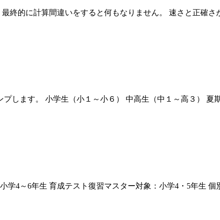
最終的に計算間違いをすると何もなりません。 速さと正確さが重
す。 小学生（小１～小６） 中高生（中１～高３） 夏期講習期間（
学4～6年生 育成テスト復習マスター対象：小学4・5年生 個別指