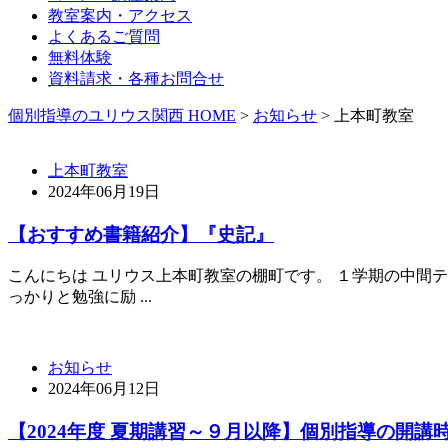
教室案内・アクセス
よくあるご質問
無料体験
資料請求・各種お問合せ
個別指導のユリウス関西 HOME
>
お知らせ
>
上本町教室
上本町教室
2024年06月19日
【おすすめ書籍紹介】『史記』
こんにちは ユリウス上本町教室の棚町です。 １学期の中間
っかりと勉強に励 ...
お知らせ
2024年06月12日
【2024年度 夏期講習～９月以降】個別指導の開講