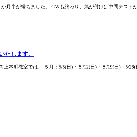
1か月半が経ちました。 GWも終わり、気が付けば中間テスト
いたします。
では、 ５月：5/5(日)・５/12(日)・５/19(日)・5/26(