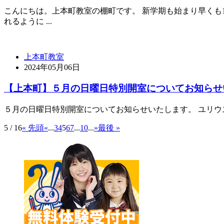
こんにちは。上本町教室の棚町です。 新学期も始まり早くも
れるように ...
上本町教室
2024年05月06日
【上本町】５月の日曜日特別開室についてお知らせ
５月の日曜日特別開室についてお知らせいたします。 ユリウス上本町教室
5 / 16
« 先頭
«
...
3
4
5
6
7
...
10
...
»
最後 »